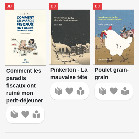
BD
BD
BD
Pinkerton - La
Poulet grain-
Comment les
mauvaise tête
grain
paradis
fiscaux ont
ruiné mon
petit-déjeuner