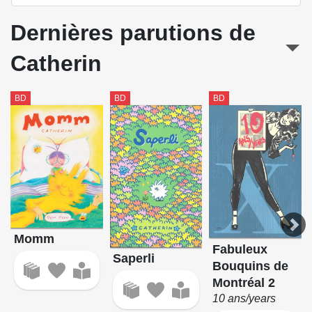
Dernières parutions de
Catherin
BD
BD
BD
Momm
Fabuleux
Saperli
Bouquins de
Montréal 2
10 ans/years