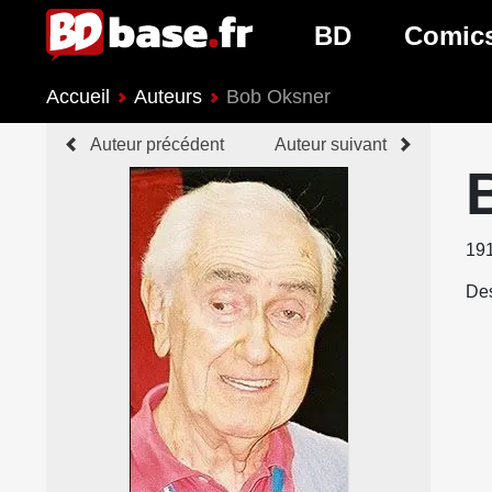
BD
Comic
Accueil
Auteurs
Bob Oksner
Nouveautés BD
Nouveau
Auteur précédent
Auteur suivant
Prochaines sorties
Prochain
Genres BD
Genres 
19
Des