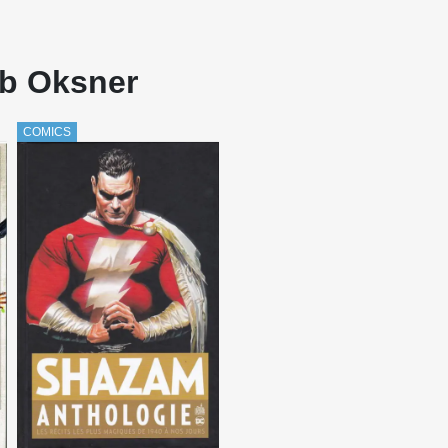
ob Oksner
COMICS