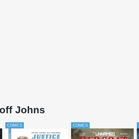
off Johns
COMICS
COMICS