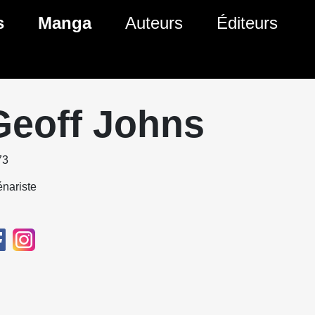
s
Manga
Auteurs
Éditeurs
tés Comics
Nouveautés Manga
 BD
es sorties Comics
Prochaines sorties Manga
Geoff Johns
Comics
Genres Manga
73
nariste