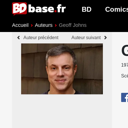
BD
Comic
Accueil
Auteurs
Geoff Johns
Nouveautés BD
Nouveau
Auteur précédent
Auteur suivant
Prochaines sorties
Prochain
Genres BD
Genres 
19
Scé