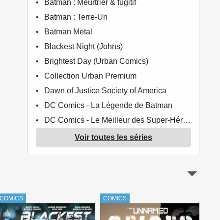
Batman : Meurtrier & fugitif
Batman : Terre-Un
Batman Metal
Blackest Night (Johns)
Brightest Day (Urban Comics)
Collection Urban Premium
Dawn of Justice Society of America
DC Comics - La Légende de Batman
DC Comics - Le Meilleur des Super-Héros
DC Univers Rebirth
Voir toutes les séries
Fathom (Delcourt)
Flash (Geoff Johns présente)
Flash (Semic)
Forever Evil
COMICS
COMICS
COM
Green Lantern (Geoff Johns)