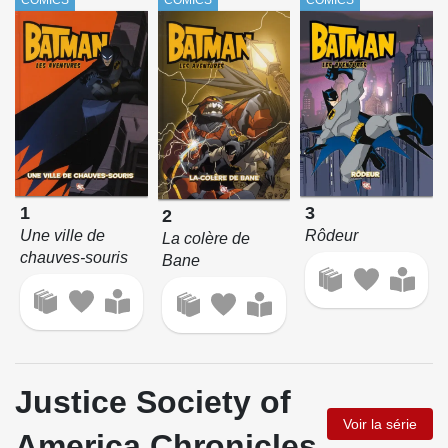
COMICS
COMICS
COMICS
1
3
2
Une ville de
Rôdeur
La colère de
chauves-souris
Bane
Justice Society of
Voir la série
America Chronicles