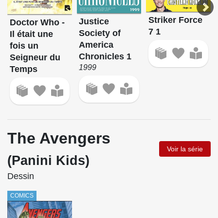
Striker Force
Justice
Doctor Who -
7 1
Society of
Il était une
America
fois un
Chronicles 1
Seigneur du
1999
Temps
The Avengers
Voir la série
(Panini Kids)
Dessin
COMICS