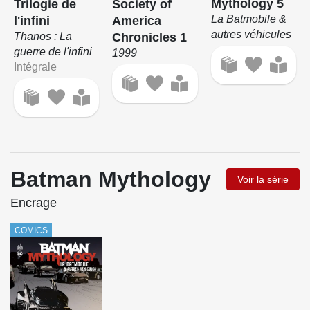
Mythology 5
Trilogie de
Society of
La Batmobile &
l'infini
America
autres véhicules
Thanos : La
Chronicles 1
guerre de l'infini
1999
Intégrale
Batman Mythology
Voir la série
Encrage
COMICS