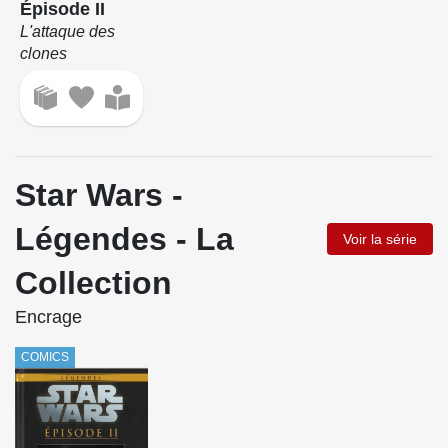
Épisode II
L'attaque des
clones
Star Wars -
Légendes - La
Voir la série
Collection
Encrage
COMICS