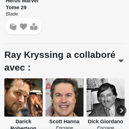
Héros Marvel
Tome 29
Blade
Ray Kryssing a collaboré
avec :
Darick
Scott Hanna
Dick Giordano
Robertson
Encrage
Encrage