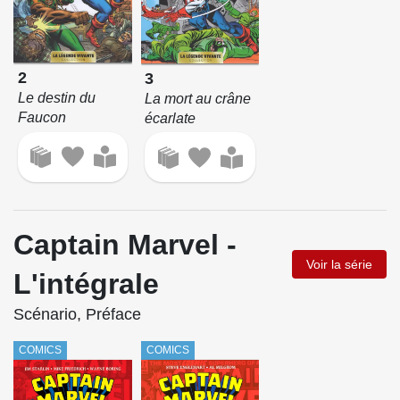
2
3
Le destin du
La mort au crâne
Faucon
écarlate
Captain Marvel -
Voir la série
L'intégrale
Scénario, Préface
COMICS
COMICS