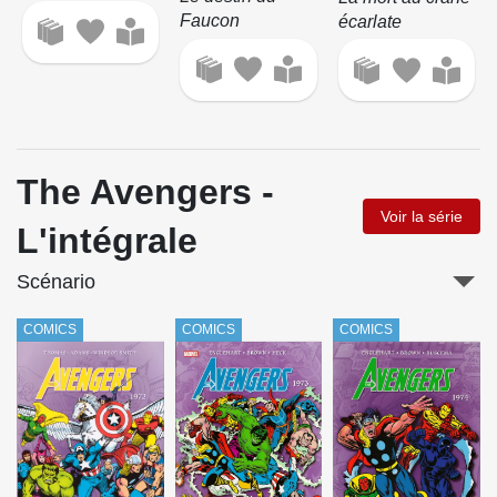
Faucon
écarlate
The Avengers -
Voir la série
L'intégrale
Scénario
COMICS
COMICS
COMICS