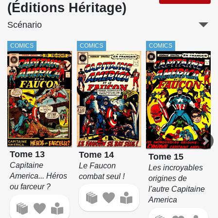
(Éditions Héritage)
Scénario
COMICS
COMICS
COMICS
Tome 13
Tome 14
Tome 15
Capitaine
Le Faucon
Les incroyables
America... Héros
combat seul !
origines de
ou farceur ?
l'autre Capitaine
America