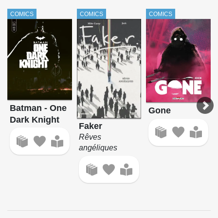
COMICS
COMICS
COMICS
Batman - One
Gone
Dark Knight
Faker
Rêves
angéliques