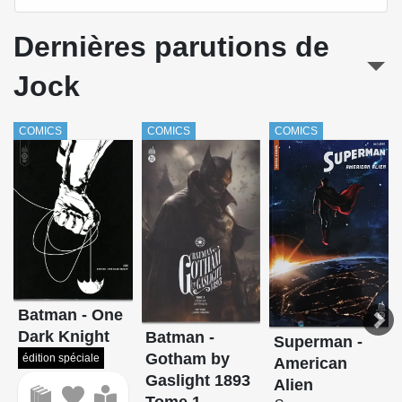
Wolverine (Aaron)
Wytches
Dernières parutions de
Jock
COMICS
COMICS
COMICS
Batman - One
Dark Knight
Batman -
Superman -
Gotham by
édition spéciale
American
Gaslight 1893
Alien
Tome 1