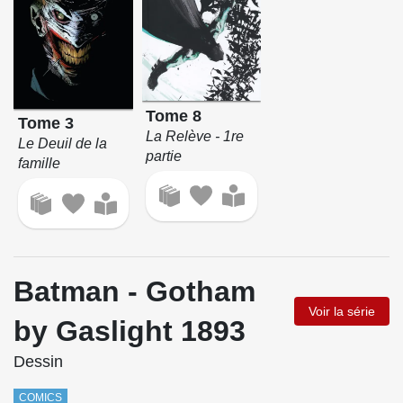
Tome 8
Tome 3
La Relève - 1re
Le Deuil de la
partie
famille
Batman - Gotham
Voir la série
by Gaslight 1893
Dessin
COMICS