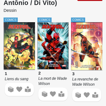
Antônio / Di Vito)
Dessin
COMICS
COMICS
COMICS
2
1
3
La mort de Wade
Liens du sang
La revanche de
Wilson
Wade Wilson