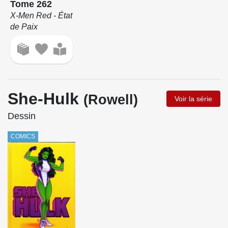
Tome 262
X-Men Red - État
de Paix
She-Hulk
(Rowell)
Voir la série
Dessin
COMICS