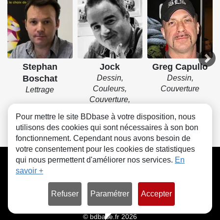
Stephan
Jock
Greg Capullo
Boschat
Dessin,
Dessin,
Couleurs,
Couverture
Lettrage
Couverture,
Encrage
Pour mettre le site BDbase à votre disposition, nous
utilisons des cookies qui sont nécessaires à son bon
fonctionnement. Cependant nous avons besoin de
votre consentement pour les cookies de statistiques
CGU
FAQ
Contact
Cookies
qui nous permettent d'améliorer nos services.
En
savoir +
Refuser
Paramétrer
Accepter
© bdbase.fr 2026