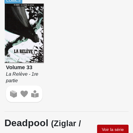
COMICS
Volume 33
La Relève - 1re
partie
Deadpool
(Ziglar /
Voir la série