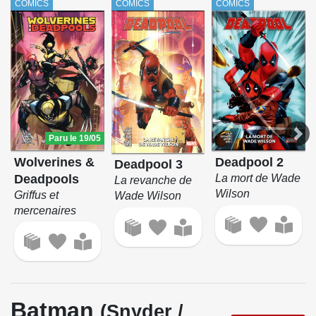
COMICS
COMICS
COMICS
Paru le 19/05
Wolverines &
Deadpool 2
Deadpool 3
Deadpools
La mort de Wade
La revanche de
Wilson
Griffus et
Wade Wilson
mercenaires
Batman
(Snyder /