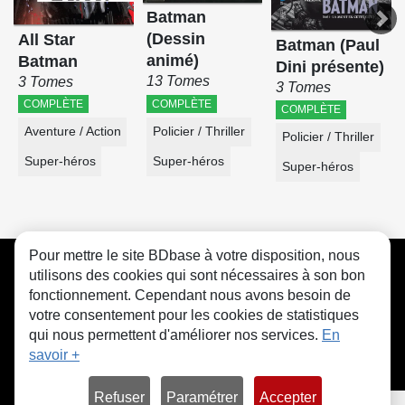
Batman
(Dessin
All Star
Batman (Paul
animé)
Batman
Dini présente)
13 Tomes
3 Tomes
3 Tomes
COMPLÈTE
COMPLÈTE
COMPLÈTE
Policier / Thriller
Aventure / Action
Policier / Thriller
Super-héros
Super-héros
Super-héros
Pour mettre le site BDbase à votre disposition, nous
CGU
FAQ
Contact
Cookies
utilisons des cookies qui sont nécessaires à son bon
fonctionnement. Cependant nous avons besoin de
votre consentement pour les cookies de statistiques
qui nous permettent d'améliorer nos services.
En
savoir +
© bdbase.fr 2026
Refuser
Paramétrer
Accepter