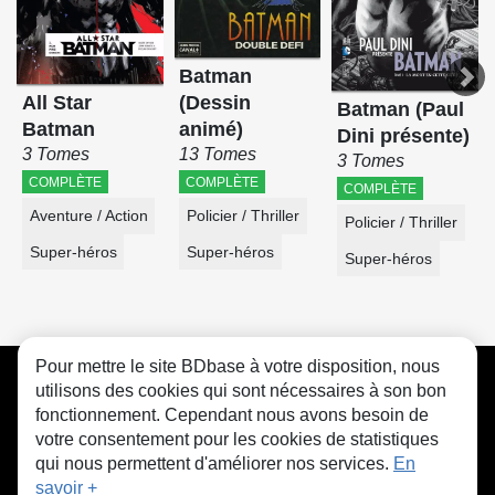
Batman
(Dessin
All Star
Batman (Paul
animé)
Batman
Dini présente)
13 Tomes
3 Tomes
3 Tomes
COMPLÈTE
COMPLÈTE
COMPLÈTE
Policier / Thriller
Aventure / Action
Policier / Thriller
Super-héros
Super-héros
Super-héros
Pour mettre le site BDbase à votre disposition, nous
CGU
FAQ
Contact
Cookies
utilisons des cookies qui sont nécessaires à son bon
fonctionnement. Cependant nous avons besoin de
votre consentement pour les cookies de statistiques
qui nous permettent d'améliorer nos services.
En
savoir +