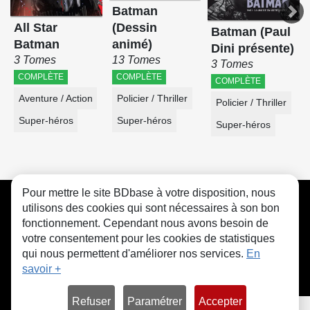
Batman
(Dessin
All Star
Batman (Paul
animé)
Batman
Dini présente)
13 Tomes
3 Tomes
3 Tomes
COMPLÈTE
COMPLÈTE
COMPLÈTE
Policier / Thriller
Aventure / Action
Policier / Thriller
Super-héros
Super-héros
Super-héros
Pour mettre le site BDbase à votre disposition, nous
CGU
FAQ
Contact
Cookies
utilisons des cookies qui sont nécessaires à son bon
fonctionnement. Cependant nous avons besoin de
votre consentement pour les cookies de statistiques
qui nous permettent d'améliorer nos services.
En
savoir +
© bdbase.fr 2026
Refuser
Paramétrer
Accepter