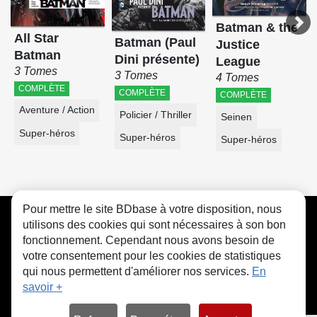
Batman & the
All Star
Batman (Paul
Justice
Batman
Dini présente)
League
3 Tomes
3 Tomes
4 Tomes
COMPLÈTE
COMPLÈTE
COMPLÈTE
Aventure / Action
Policier / Thriller
Seinen
Super-héros
Super-héros
Super-héros
Pour mettre le site BDbase à votre disposition, nous
CGU
FAQ
Contact
Cookies
utilisons des cookies qui sont nécessaires à son bon
fonctionnement. Cependant nous avons besoin de
votre consentement pour les cookies de statistiques
qui nous permettent d'améliorer nos services.
En
savoir +
© bdbase.fr 2026