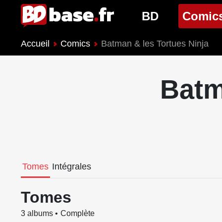
BD
Comic
Accueil
Comics
Batman & les Tortues Ninja
Nouveautés BD
Nouveau
Prochaines sorties
Prochain
Batm
Genres BD
Genres 
Tomes
Intégrales
Tomes
3 albums
Complète