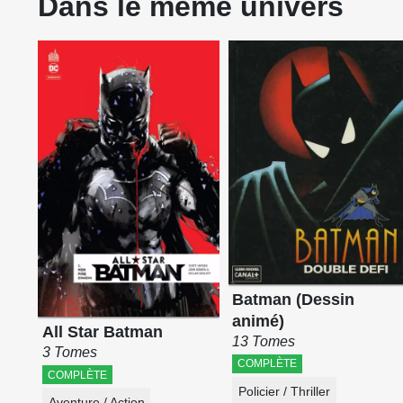
Dans le même univers
Batman (Dessin
animé)
All Star Batman
13 Tomes
3 Tomes
COMPLÈTE
COMPLÈTE
Policier / Thriller
Aventure / Action