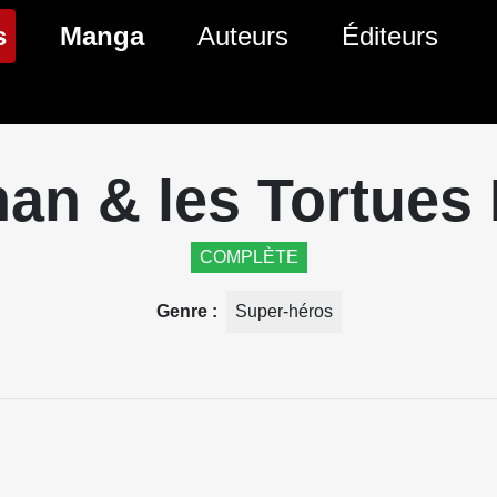
(page courante)
s
Manga
Auteurs
Éditeurs
tés Comics
Nouveautés Manga
 BD
es sorties Comics
Prochaines sorties Manga
an & les Tortues 
Comics
Genres Manga
COMPLÈTE
Genre
Super-héros