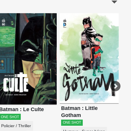
DC
EN
Do
Su
Batman : Little
Batman : Le Culte
Gotham
ONE SHOT
ONE SHOT
Policier / Thriller