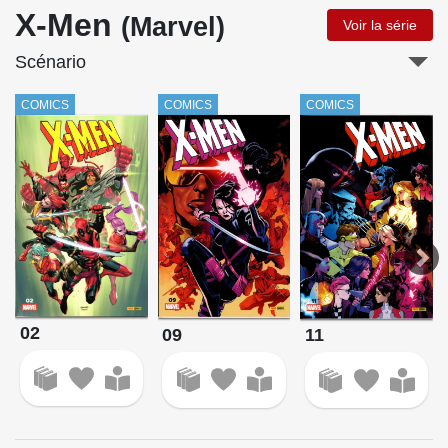
X-Men
(Marvel)
Voir la série
Scénario
COMICS
COMICS
COMICS
02
09
11