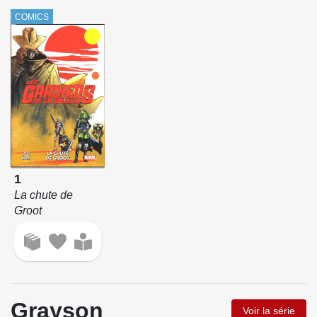
COMICS
1
La chute de
Groot
Grayson
Voir la série