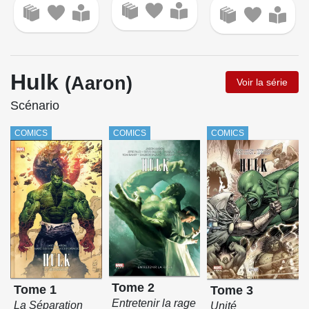
Hulk
(Aaron)
Voir la série
Scénario
COMICS
COMICS
COMICS
Tome 2
Tome 1
Tome 3
Entretenir la rage
La Séparation
Unité