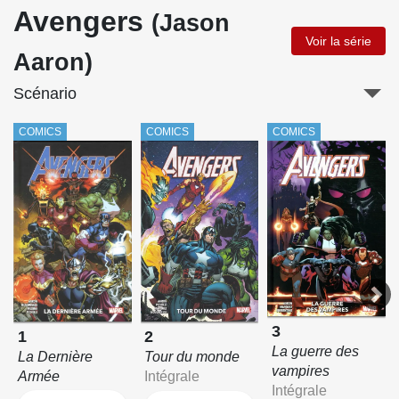
Avengers
(Jason
Voir la série
Aaron)
Scénario
COMICS
COMICS
COMICS
3
1
2
La guerre des
La Dernière
Tour du monde
vampires
Armée
Intégrale
Intégrale