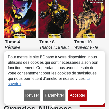
Tome 4
Tome 8
Tome 10
Récidive
Thanos : La haut,
Wolverine - le
Intégrale
un dieu écoute
retour de
Pour mettre le site BDbase à votre disposition, nous
Intégrale
l'indigène
utilisons des cookies qui sont nécessaires à son bon
Intégrale
fonctionnement. Cependant nous avons besoin de
votre consentement pour les cookies de statistiques
qui nous permettent d'améliorer nos services.
En
savoir +
Refuser
Paramétrer
Accepter
Marvel - Les
Voir la série
Grandes Alliances