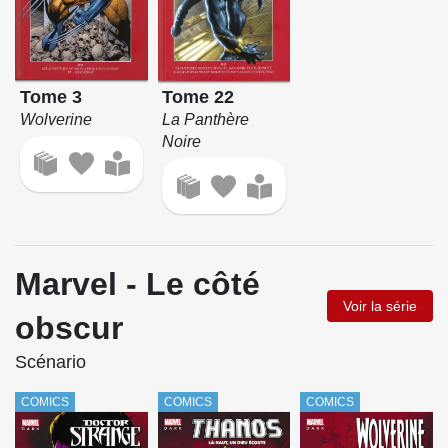
Tome 3
Tome 22
Wolverine
La Panthère
Noire
Marvel - Le côté
Voir la série
obscur
Scénario
COMICS
COMICS
COMICS