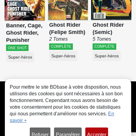
Ghost Rider
Ghost Rider
Banner, Cage,
(Felipe Smith)
(Semic)
Ghost Rider,
2 Tomes
5 Tomes
Punisher
COMPLÈTE
COMPLÈTE
ONE SHOT
Super-héros
Super-héros
Super-héros
Pour mettre le site BDbase à votre disposition, nous
CGU
FAQ
Contact
Cookies
utilisons des cookies qui sont nécessaires à son bon
fonctionnement. Cependant nous avons besoin de
votre consentement pour les cookies de statistiques
qui nous permettent d'améliorer nos services.
En
savoir +
© bdbase.fr 2026
Refuser
Paramétrer
Accepter