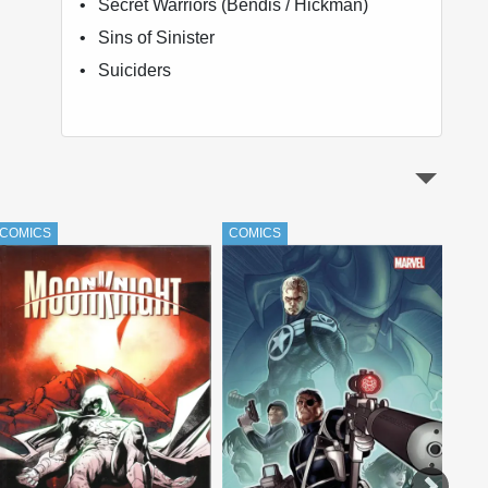
Secret Warriors (Bendis / Hickman)
Sins of Sinister
Suiciders
COMICS
COMICS
COM