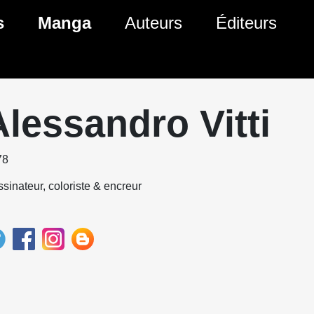
s
Manga
Auteurs
Éditeurs
tés Comics
Nouveautés Manga
 BD
es sorties Comics
Prochaines sorties Manga
Alessandro Vitti
Comics
Genres Manga
78
sinateur, coloriste & encreur