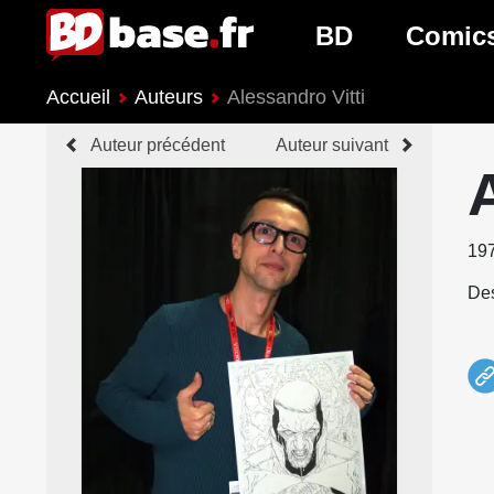
BD
Comic
Accueil
Auteurs
Alessandro Vitti
Nouveautés BD
Nouveau
Auteur précédent
Auteur suivant
Prochaines sorties
Prochain
Genres BD
Genres 
19
Des