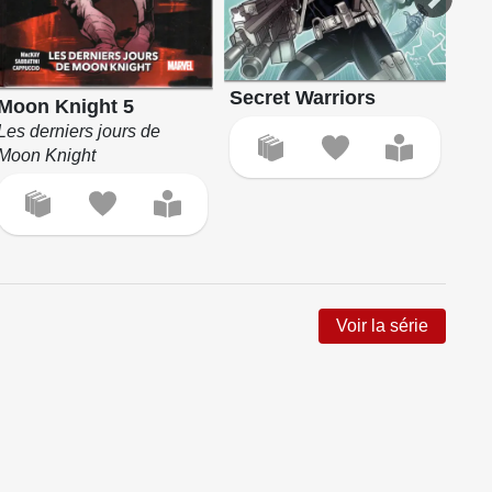
Secret Warriors
Sec
Moon Knight 5
Les derniers jours de
Moon Knight
Voir la série