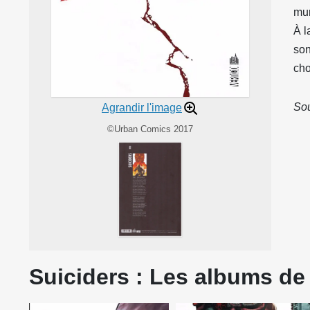
mur
À l
son
cho
Sou
Agrandir l'image
©Urban Comics 2017
Suiciders : Les albums de 