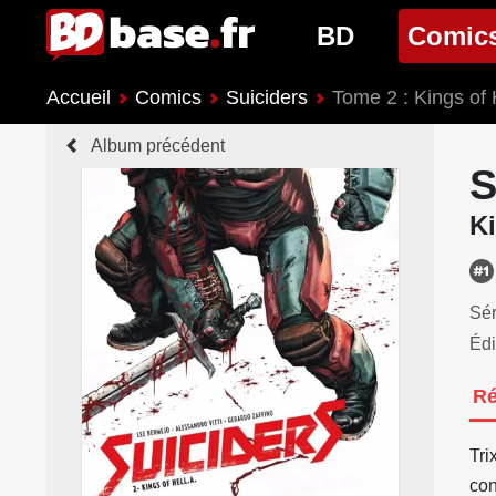
BD
Comic
Accueil
Comics
Suiciders
Tome 2 : Kings of 
Nouveautés BD
Nouveau
Album précédent
Prochaines sorties
Prochain
S
Genres BD
Genres 
Ki
Sér
Édi
R
Tri
con