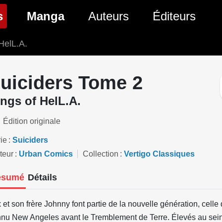
(page courante)
s
Manga
Auteurs
Éditeurs
HelL.A.
tés Comics
Nouveautés Manga
 BD
es sorties Comics
Prochaines sorties Manga
uiciders Tome 2
Comics
Genres Manga
ngs of HelL.A.
Édition originale
ie
Suiciders
teur
Urban Comics
Collection
Vertigo Classiques
ésumé
Détails
x et son frère Johnny font partie de la nouvelle génération, celle 
nu New Angeles avant le Tremblement de Terre. Élevés au sein 