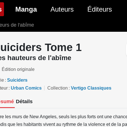
(page courante)
s
Manga
Auteurs
Éditeurs
eurs de l'abîme
tés Comics
Nouveautés Manga
 BD
es sorties Comics
Prochaines sorties Manga
uiciders Tome 1
Comics
Genres Manga
s hauteurs de l'abîme
Édition originale
ie
Suiciders
teur
Urban Comics
Collection
Vertigo Classiques
ésumé
Détails
re les murs de New Angeles, seuls les plus forts ont une chance
dis que les habitants vivent au rythme de la violence et de la p