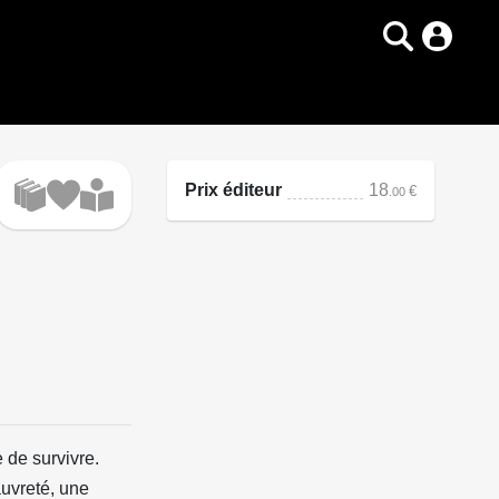
Prix éditeur
18
€
.00
 de survivre.
auvreté, une