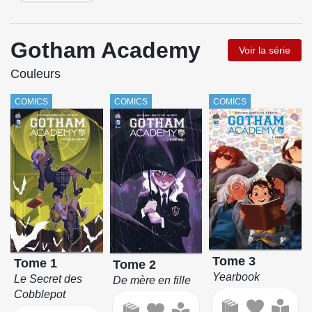
Gotham Academy
Voir la série
Couleurs
COMICS
COMICS
COMICS
Tome 3
Tome 1
Tome 2
Yearbook
Le Secret des
De mère en fille
Cobblepot