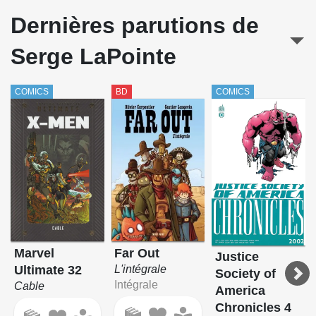
X-Men - La Collection Mutante
Dernières parutions de
Serge LaPointe
COMICS
BD
COMICS
Far Out
Marvel
Justice
L'intégrale
Ultimate 32
Society of
Intégrale
Cable
America
Chronicles 4