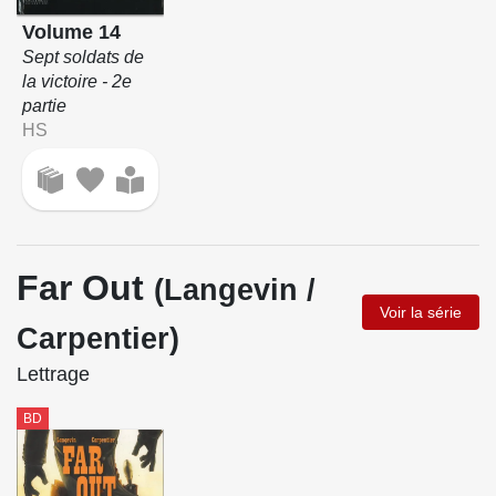
Volume 14
Sept soldats de
la victoire - 2e
partie
HS
Far Out
(Langevin /
Voir la série
Carpentier)
Lettrage
BD