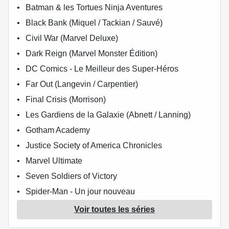
Batman & les Tortues Ninja Aventures
Black Bank (Miquel / Tackian / Sauvé)
Civil War (Marvel Deluxe)
Dark Reign (Marvel Monster Édition)
DC Comics - Le Meilleur des Super-Héros
Far Out (Langevin / Carpentier)
Final Crisis (Morrison)
Les Gardiens de la Galaxie (Abnett / Lanning)
Gotham Academy
Justice Society of America Chronicles
Marvel Ultimate
Seven Soldiers of Victory
Spider-Man - Un jour nouveau
Star Wars - Légendes - La Collection
Voir toutes les séries
Star Wars - X-Wing Rogue Squadron (Delcourt)