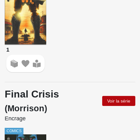
1
Final Crisis
Voir la série
(Morrison)
Encrage
COMICS