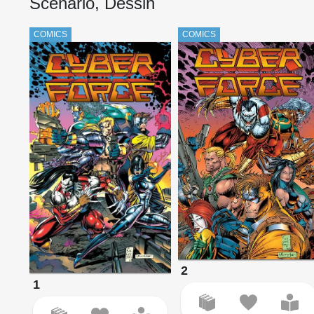
Scénario, Dessin
COMICS
COMICS
2
1