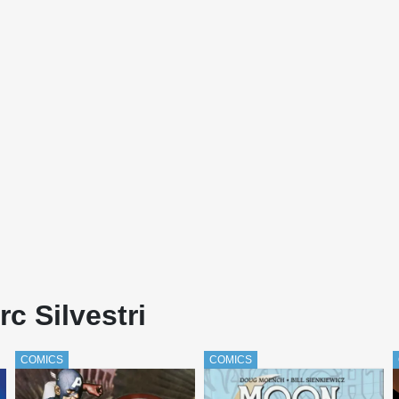
c Silvestri
COMICS
COMICS