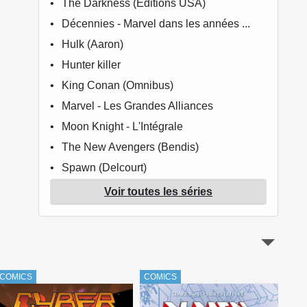
The Darkness (Editions USA)
Décennies - Marvel dans les années ...
Hulk (Aaron)
Hunter killer
King Conan (Omnibus)
Marvel - Les Grandes Alliances
Moon Knight - L'Intégrale
The New Avengers (Bendis)
Spawn (Delcourt)
Web of Spider-man - l'intégrale
Voir toutes les séries
Witchblade (Wohl / Marz)
Wolverine - L'Intégrale
X-Factor - L'Intégrale (Simonson)
Super X-Men (Claremont)
COMICS
COMICS
COM
X-Men (Claremont)