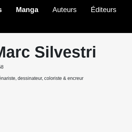
s
Manga
Auteurs
Éditeurs
tés Comics
Nouveautés Manga
 BD
es sorties Comics
Prochaines sorties Manga
Marc Silvestri
Comics
Genres Manga
58
nariste, dessinateur, coloriste & encreur