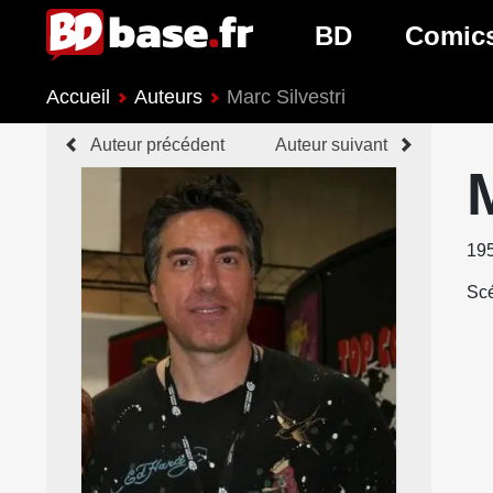
BD
Comic
Accueil
Auteurs
Marc Silvestri
Nouveautés BD
Nouveau
Auteur précédent
Auteur suivant
Prochaines sorties
Prochain
Genres BD
Genres 
19
Scé