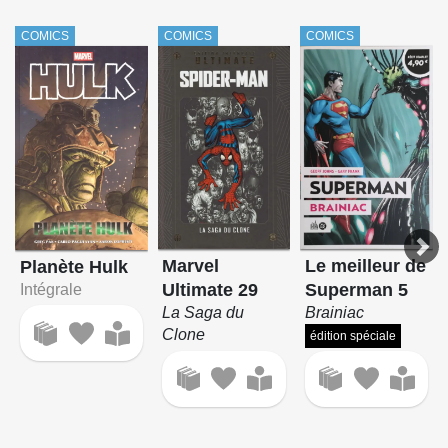
COMICS
COMICS
COMICS
Marvel
Le meilleur de
Planète Hulk
Ultimate 29
Superman 5
Intégrale
La Saga du
Brainiac
Clone
édition spéciale