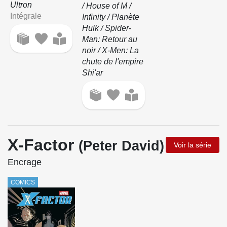
Ultron
/ House of M /
Intégrale
Infinity / Planète
Hulk / Spider-
Man: Retour au
noir / X-Men: La
chute de l'empire
Shi'ar
X-Factor
(Peter David)
Voir la série
Encrage
COMICS