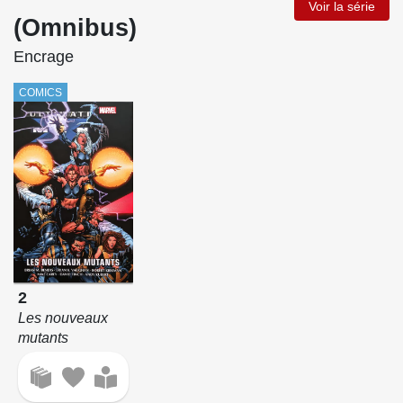
Voir la série
(Omnibus)
Encrage
COMICS
2
Les nouveaux
mutants