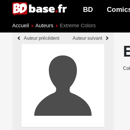
BD
Comic
Accueil
Auteurs
Extreme Colors
Nouveautés BD
Nouveau
Auteur précédent
Auteur suivant
Prochaines sorties
Prochain
Genres BD
Genres 
Col