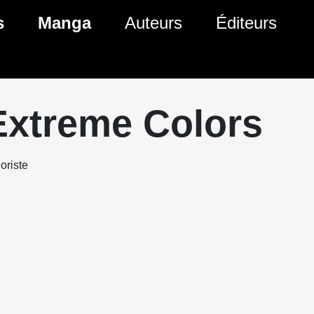
s
Manga
Auteurs
Éditeurs
tés Comics
Nouveautés Manga
 BD
es sorties Comics
Prochaines sorties Manga
Extreme Colors
Comics
Genres Manga
oriste