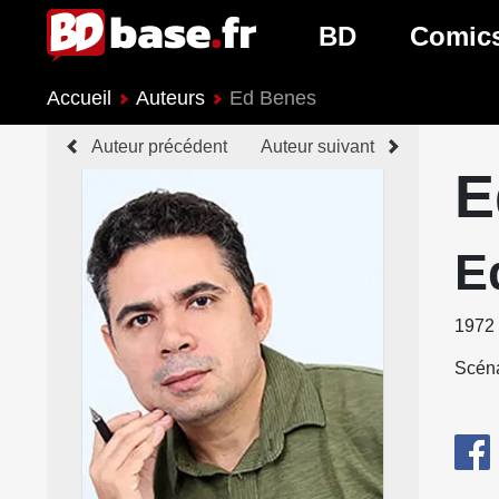
BD
Comic
Accueil
Auteurs
Ed Benes
Nouveautés BD
Nouveau
Auteur précédent
Auteur suivant
Prochaines sorties
Prochain
E
Genres BD
Genres 
E
1972
Scéna