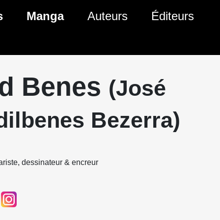
s
Manga
Auteurs
Éditeurs
tés Comics
Nouveautés Manga
 BD
es sorties Comics
Prochaines sorties Manga
d Benes
(José
Comics
Genres Manga
dilbenes Bezerra)
riste, dessinateur & encreur