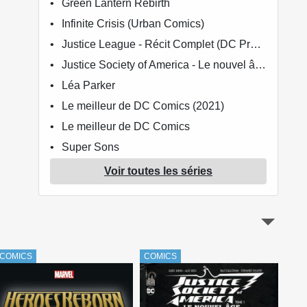
Green Lantern Rebirth
Infinite Crisis (Urban Comics)
Justice League - Récit Complet (DC Presse)
Justice Society of America - Le nouvel âge
Léa Parker
Le meilleur de DC Comics (2021)
Le meilleur de DC Comics
Super Sons
Superman Rebirth
Voir toutes les séries
Superman/Wonder Woman
X-Men L'intégrale
COMICS
COMICS
COM