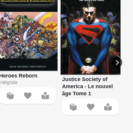
Heroes Reborn
Le 
Justice Society of
Intégrale
Co
America - Le nouvel
Bat
âge Tome 1
Int