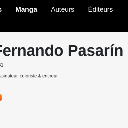
s
Manga
Auteurs
Éditeurs
tés Comics
Nouveautés Manga
 BD
es sorties Comics
Prochaines sorties Manga
Fernando Pasarín
Comics
Genres Manga
81
sinateur, coloriste & encreur