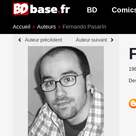
BD
Comic
Accueil
Auteurs
Fernando Pasarín
Nouveautés BD
Nouveau
Auteur précédent
Auteur suivant
Prochaines sorties
Prochain
Genres BD
Genres 
19
Des