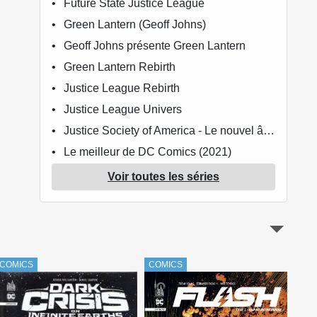
Future State Justice League
Green Lantern (Geoff Johns)
Geoff Johns présente Green Lantern
Green Lantern Rebirth
Justice League Rebirth
Justice League Univers
Justice Society of America - Le nouvel âge
Le meilleur de DC Comics (2021)
Suicide Squad Rebirth
Voir toutes les séries
COMICS
COMICS
COM