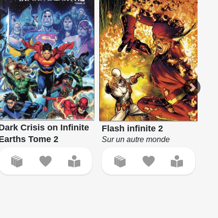
Dark Crisis on Infinite
Fla
Flash infinite 2
Earths Tome 2
En 
Sur un autre monde