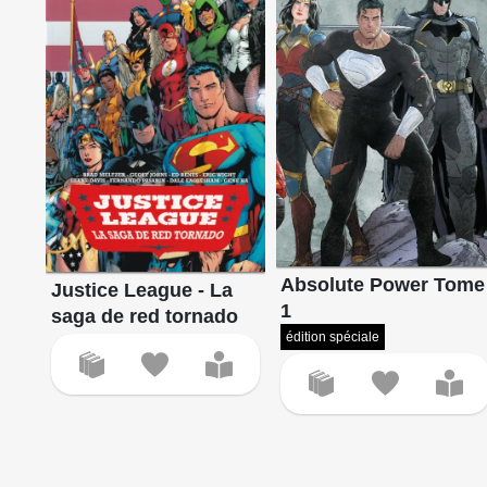
Absolute Power Tome
Justice League - La
1
saga de red tornado
édition spéciale