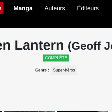
(page courante)
s
Manga
Auteurs
Éditeurs
tés Comics
Nouveautés Manga
 BD
es sorties Comics
Prochaines sorties Manga
en Lantern
(Geoff 
Comics
Genres Manga
COMPLÈTE
Genre
Super-héros