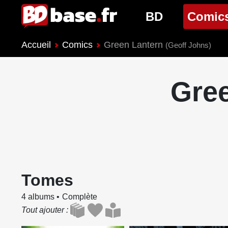
BD
Comic
Accueil
Comics
Green Lantern
Nouveautés BD
Nouveau
(Geoff Johns)
Prochaines sorties
Prochain
Gre
Genres BD
Genres 
Tomes
4 albums
Complète
Tout ajouter