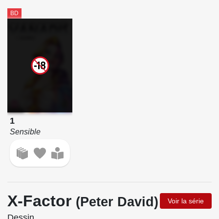
BD
1
Sensible
X-Factor
(Peter David)
Voir la série
Dessin