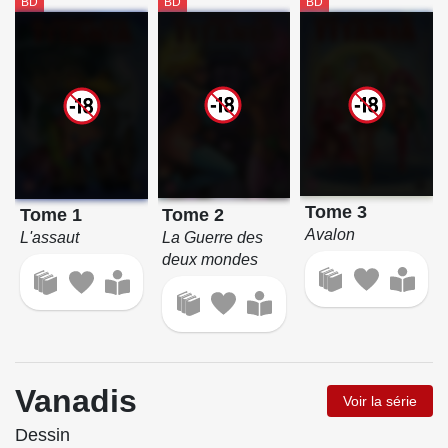
BD
BD
BD
Tome 3
Tome 2
Tome 1
Avalon
La Guerre des
L'assaut
deux mondes
Vanadis
Voir la série
Dessin