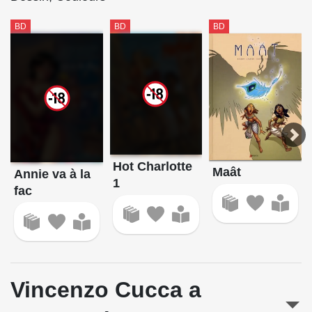
BD
BD
BD
Hot Charlotte
Maât
Annie va à la
1
fac
Vincenzo Cucca a