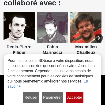
collaboré avec :
Denis-Pierre
Fabio
Maximilien
Filippi
Marinacci
Chailleux
Scénario
Couleurs
Lettrage
Pour mettre le site BDbase à votre disposition, nous
utilisons des cookies qui sont nécessaires à son bon
fonctionnement. Cependant nous avons besoin de
votre consentement pour les cookies de statistiques
CGU
FAQ
Contact
Cookies
qui nous permettent d'améliorer nos services.
En
savoir +
Refuser
Paramétrer
Accepter