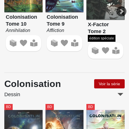
Colonisation
Colonisation
Tome 10
Tome 9
X-Factor
Annihilation
Affliction
Tome 2
édition spéciale
Colonisation
Voir la série
Dessin
BD
BD
BD