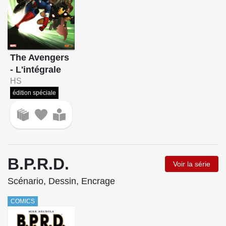
The Avengers
- L'intégrale
HS
édition spéciale
B.P.R.D.
Voir la série
Scénario, Dessin, Encrage
COMICS