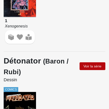
1
Xenogenesis
Détonator
(Baron /
Voir la série
Rubi)
Dessin
COMICS