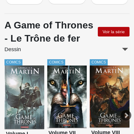
A Game of Thrones
Voir la série
- Le Trône de fer
Dessin
COMICS
COMICS
COMICS
Volume VIII
Volume VII
Volume I