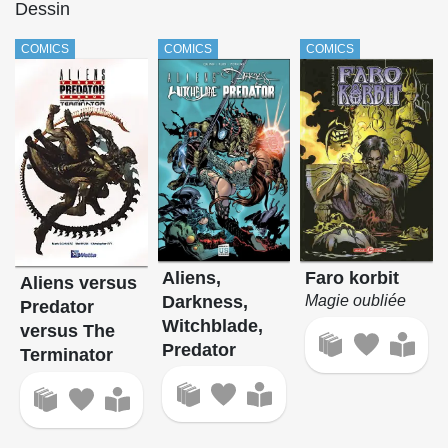
Dessin
COMICS
COMICS
COMICS
Aliens,
Faro korbit
Aliens versus
Darkness,
Magie oubliée
Predator
Witchblade,
versus The
Predator
Terminator