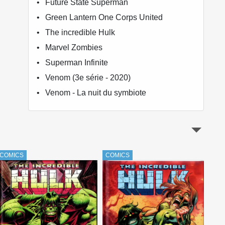
Future State Superman
Green Lantern One Corps United
The incredible Hulk
Marvel Zombies
Superman Infinite
Venom (3e série - 2020)
Venom - La nuit du symbiote
COMICS
COMICS
COM