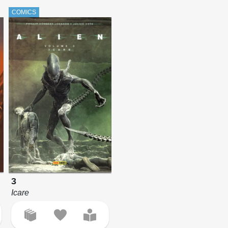
COMICS
3
Icare