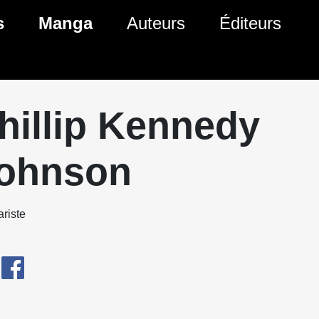
s
Manga
Auteurs
Éditeurs
tés Comics
Nouveautés Manga
 BD
es sorties Comics
Prochaines sorties Manga
hillip Kennedy
Comics
Genres Manga
ohnson
riste