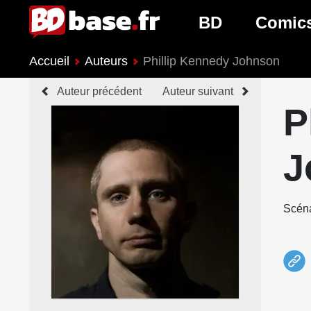
BD
Comic
Accueil
Auteurs
Phillip Kennedy Johnson
Nouveautés BD
Nouveau
Auteur précédent
Auteur suivant
Prochaines sorties
Prochain
P
Genres BD
Genres 
J
Scéna