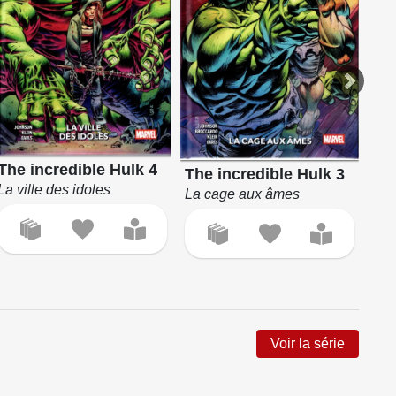
Ve
The incredible Hulk 4
The incredible Hulk 3
Les
La ville des idoles
La cage aux âmes
Voir la série