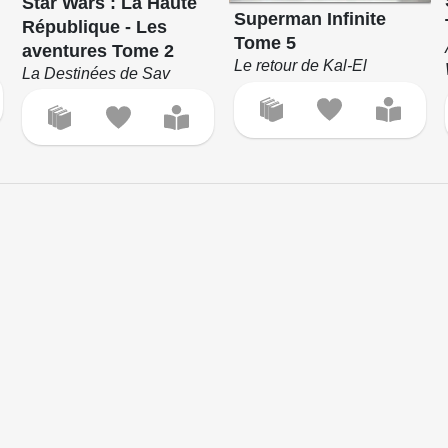
Star Wars : La Haute
Superman Infinite
République - Les
Tome 5
aventures Tome 2
Le retour de Kal-El
La Destinées de Sav