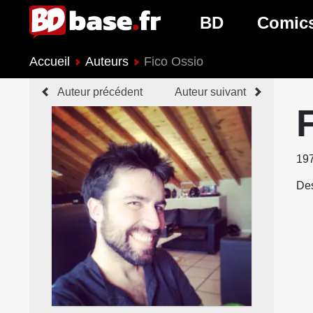
BD
Comic
Accueil
Auteurs
Fico Ossio
Nouveautés BD
Nouveau
Auteur précédent
Auteur suivant
Prochaines sorties
Prochain
Genres BD
Genres 
19
Des