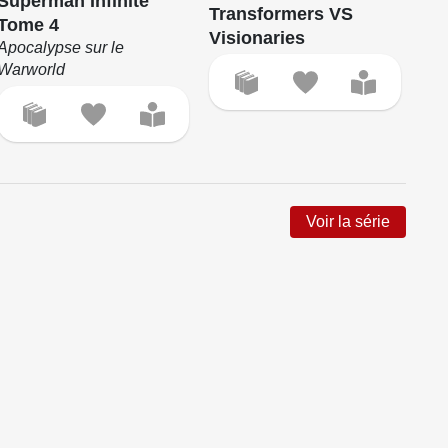
Superman Infinite
Dar
Transformers VS
Tome 4
Ea
Visionaries
Apocalypse sur le
Warworld
Voir la série