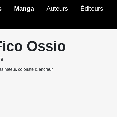
s
Manga
Auteurs
Éditeurs
tés Comics
Nouveautés Manga
 BD
es sorties Comics
Prochaines sorties Manga
Fico Ossio
Comics
Genres Manga
79
sinateur, coloriste & encreur