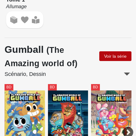
Allumage
Gumball
(The
Voir la série
Amazing world of)
Scénario, Dessin
BD
BD
BD