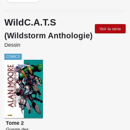
WildC.A.T.S
Voir la série
(Wildstorm Anthologie)
Dessin
COMICS
Tome 2
Guerre des