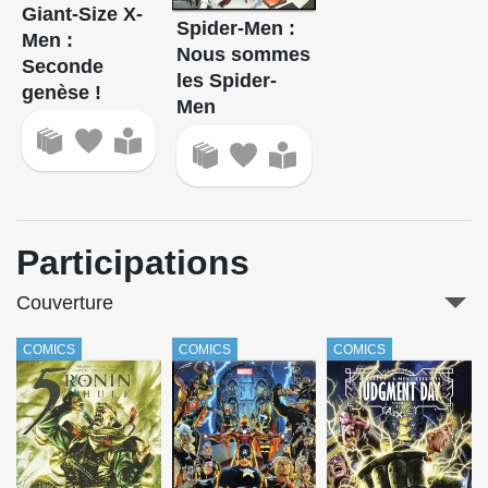
Giant-Size X-
Spider-Men :
Men :
Nous sommes
Seconde
les Spider-
genèse !
Men
Participations
Couverture
COMICS
COMICS
COMICS