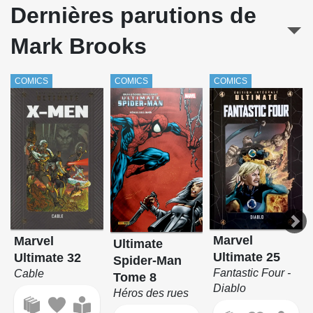
WildC.A.T.S (Wildstorm Anthologie)
Dernières parutions de
Mark Brooks
COMICS
COMICS
COMICS
Marvel
Marvel
Ultimate
Ultimate 25
Ultimate 32
Spider-Man
Fantastic Four -
Cable
Tome 8
Diablo
Héros des rues