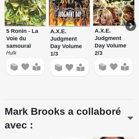
A.X.E.
5 Ronin - La
A.X.E.
Judgment
Voie du
Judgment
Day Volume
samouraï
Day Volume
2/3
Hulk
1/3
Mark Brooks a collaboré
avec :