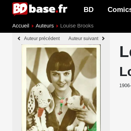
BD
Comic
Accueil
Auteurs
Louise Brooks
Nouveautés BD
Nouveau
Auteur précédent
Auteur suivant
Prochaines sorties
Prochain
L
Genres BD
Genres 
L
1906