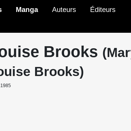
s
Manga
Auteurs
Éditeurs
tés Comics
Nouveautés Manga
 BD
es sorties Comics
Prochaines sorties Manga
ouise Brooks
(Mar
Comics
Genres Manga
ouise Brooks)
-1985