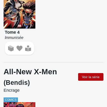
Tome 4
Immunisée
All-New X-Men
Voir la série
(Bendis)
Encrage
COMICS