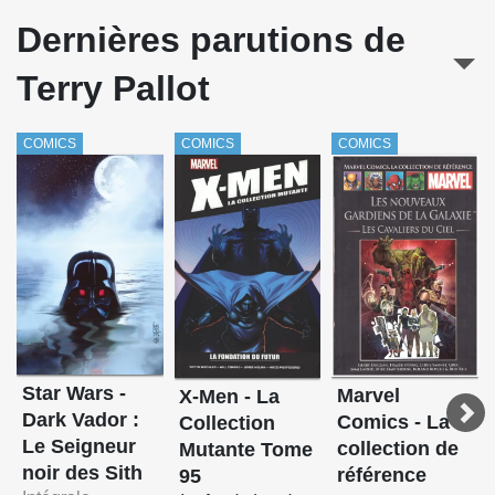
The Superior Spider-Man
Dernières parutions de
Venom (Remender / Fowler)
Terry Pallot
X-Men (Brian Wood)
X-Men - La Collection Mutante
COMICS
COMICS
COMICS
X-Men: Blue
Star Wars -
Marvel
X-Men - La
Dark Vador :
Comics - La
Collection
Le Seigneur
collection de
Mutante Tome
noir des Sith
référence
95