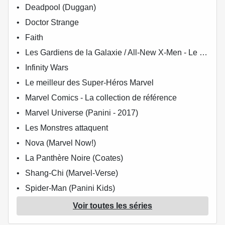
Deadpool (Duggan)
Doctor Strange
Faith
Les Gardiens de la Galaxie / All-New X-Men - Le Vortex Noir
Infinity Wars
Le meilleur des Super-Héros Marvel
Marvel Comics - La collection de référence
Marvel Universe (Panini - 2017)
Les Monstres attaquent
Nova (Marvel Now!)
La Panthère Noire (Coates)
Shang-Chi (Marvel-Verse)
Spider-Man (Panini Kids)
Star Wars - Dark Vador : Le Seigneur noir des Sith
Voir toutes les séries
Star Wars - Récits d'une Galaxie Lointaine