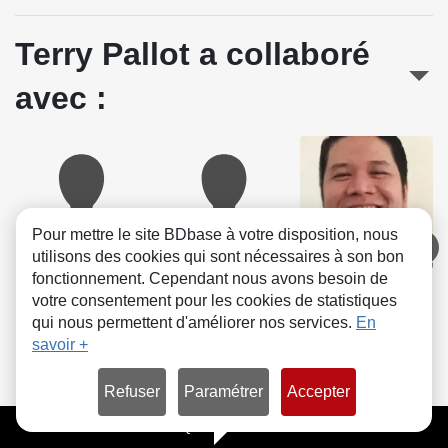
Terry Pallot a collaboré
avec :
Pour mettre le site BDbase à votre disposition, nous
utilisons des cookies qui sont nécessaires à son bon
fonctionnement. Cependant nous avons besoin de
Christophe
Laurence
David Curiel
votre consentement pour les cookies de statistiques
Semal
Hingray
Couleurs
qui nous permettent d'améliorer nos services.
En
Lettrage
Lettrage
savoir +
Refuser
Paramétrer
Accepter
CGU
FAQ
Contact
Cookies