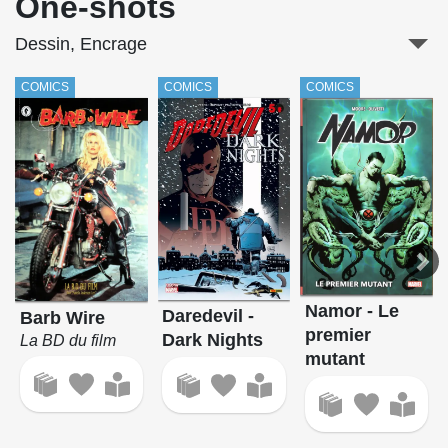
One-shots
Dessin, Encrage
COMICS
COMICS
COMICS
Namor - Le
Daredevil -
Barb Wire
premier
Dark Nights
La BD du film
mutant