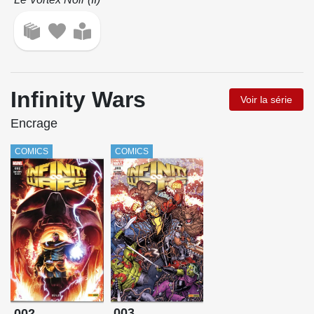
Infinity Wars
Voir la série
Encrage
COMICS
COMICS
003
002