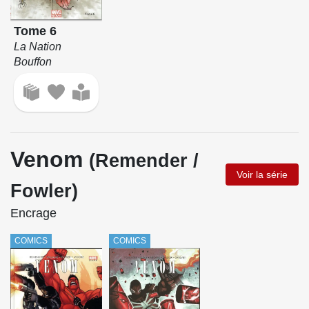
Tome 6
La Nation
Bouffon
Venom
(Remender /
Voir la série
Fowler)
Encrage
COMICS
COMICS