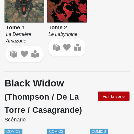
Tome 1
Tome 2
La Dernière
Le Labyrinthe
Amazone
Black Widow
(Thompson / De La
Voir la série
Torre / Casagrande)
Scénario
COMICS
COMICS
COMICS