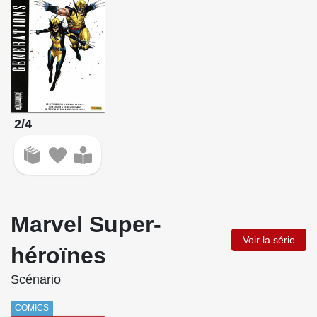
2/4
Marvel Super-
Voir la série
héroïnes
Scénario
COMICS