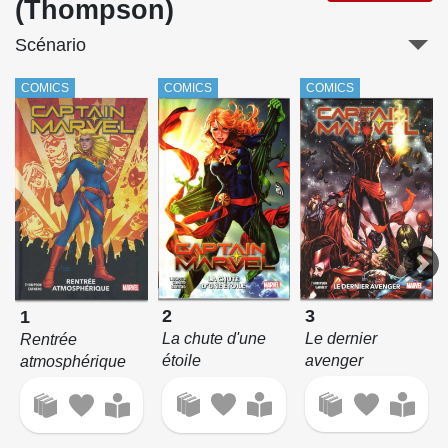
(Thompson)
Scénario
COMICS
COMICS
COMICS
3
2
1
Le dernier
La chute d'une
Rentrée
avenger
étoile
atmosphérique