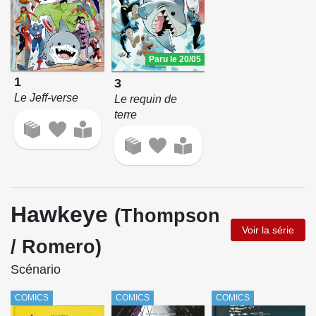
Paru le 20/05
1
3
Le Jeff-verse
Le requin de
terre
Hawkeye
(Thompson
Voir la série
/ Romero)
Scénario
COMICS
COMICS
COMICS