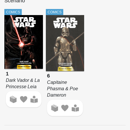
Scénario
COMICS
COMICS
1
6
Dark Vador & La
Capitaine
Princesse Leia
Phasma & Poe
Dameron