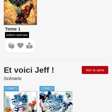
Tome 1
édition spéciale
Et voici Jeff !
Voir la série
Scénario
COMICS
COMICS