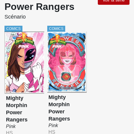
Voir la série
Power Rangers
Scénario
COMICS
COMICS
Mighty
Mighty
Morphin
Morphin
Power
Power
Rangers
Rangers
Pink
Pink
HS
HS