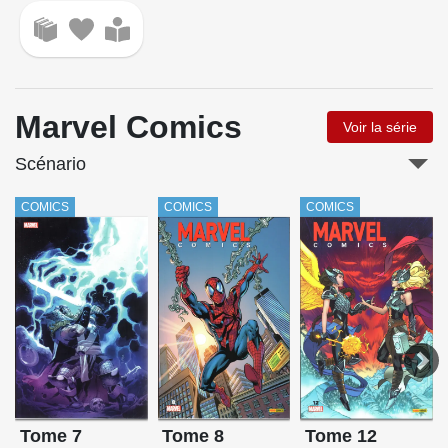
Marvel Comics
Voir la série
Scénario
COMICS
COMICS
COMICS
Tome 7
Tome 8
Tome 12