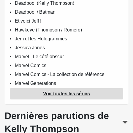
Deadpool (Kelly Thompson)
Deadpool / Batman
Et voici Jeff !
Hawkeye (Thompson / Romero)
Jem et les Hologrammes
Jessica Jones
Marvel - Le côté obscur
Marvel Comics
Marvel Comics - La collection de référence
Marvel Generations
Marvel Super-héroïnes
Voir toutes les séries
Mighty Morphin Power Rangers
Mr & Mrs X
Dernières parutions de
Silver Coin
Kelly Thompson
Star Wars (Panini Comics - 100% Star Wars)