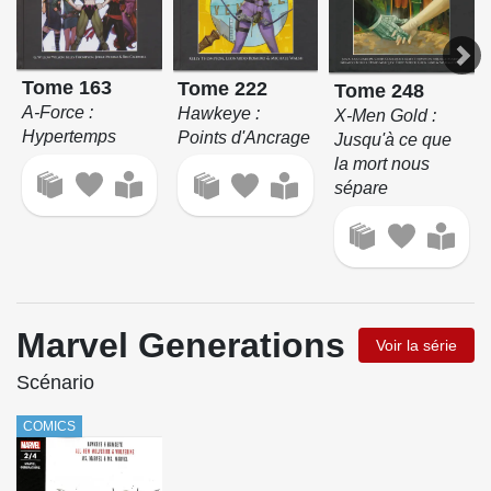
Tome 163
Tome 222
Tome 248
A-Force :
Hawkeye :
X-Men Gold :
Hypertemps
Points d'Ancrage
Jusqu'à ce que
la mort nous
sépare
Marvel Generations
Voir la série
Scénario
COMICS