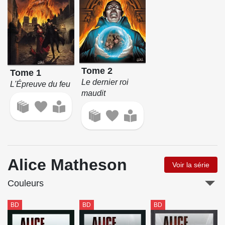
Tome 2
Tome 1
Le dernier roi
L'Épreuve du feu
maudit
Alice Matheson
Voir la série
Couleurs
BD
BD
BD