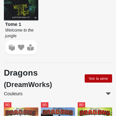
Tome 1
Welcome to the
jungle
Dragons
Voir la série
(DreamWorks)
Couleurs
BD
BD
BD