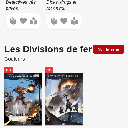
Détectives très
Dicks, drugs et
privés
rock'n'roll
Les Divisions de fer
Voir la série
Couleurs
BD
BD