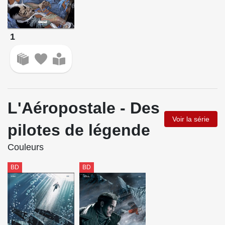
1
L'Aéropostale - Des
Voir la série
pilotes de légende
Couleurs
BD
BD