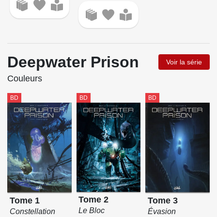
Deepwater Prison
Voir la série
Couleurs
BD
BD
BD
Tome 2
Tome 3
Tome 1
Le Bloc
Évasion
Constellation