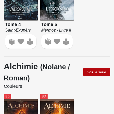
Tome 4
Tome 5
Saint-Exupéry
Mermoz - Livre II
Alchimie
(Nolane /
Voir la série
Roman)
Couleurs
BD
BD