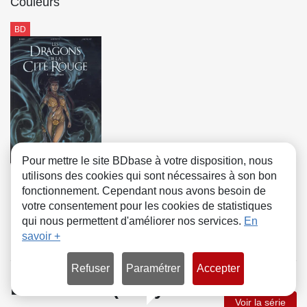
Couleurs
BD
Pour mettre le site BDbase à votre disposition, nous
Tome 1
utilisons des cookies qui sont nécessaires à son bon
Alec Deeran
fonctionnement. Cependant nous avons besoin de
votre consentement pour les cookies de statistiques
qui nous permettent d'améliorer nos services.
En
savoir +
Refuser
Paramétrer
Accepter
Durandal
(Jarry /
Voir la série