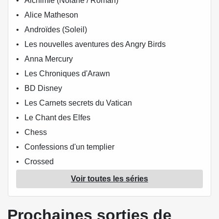
Alchimie (Nolane / Roman)
Alice Matheson
Androïdes (Soleil)
Les nouvelles aventures des Angry Birds
Anna Mercury
Les Chroniques d'Arawn
BD Disney
Les Carnets secrets du Vatican
Le Chant des Elfes
Chess
Confessions d'un templier
Crossed
Crossed + 100 (Panini Comics)
Voir toutes les séries
Crossed - Terres maudites
Dan the Unharmable
Prochaines sorties de