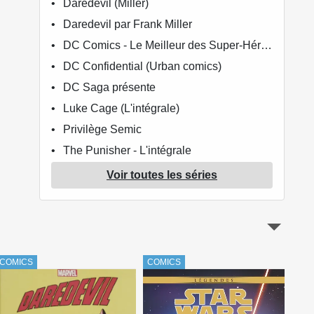
Daredevil (Miller)
Daredevil par Frank Miller
DC Comics - Le Meilleur des Super-Héros
DC Confidential (Urban comics)
DC Saga présente
Luke Cage (L'intégrale)
Privilège Semic
The Punisher - L'intégrale
Les Simpson (Super colossal)
Voir toutes les séries
Star Trek (Aredit)
Star Wars - Classic
Star wars - La série originale
Star Wars - Légendes - La Collection
COMICS
COMICS
COM
Star Wars - The Clone Wars
Star Wars - The Clone Wars Aventures