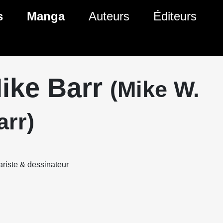
s
Manga
Auteurs
Éditeurs
tés Comics
Nouveautés Manga
 BD
es sorties Comics
Prochaines sorties Manga
ike Barr
(Mike W.
Comics
Genres Manga
arr)
riste & dessinateur