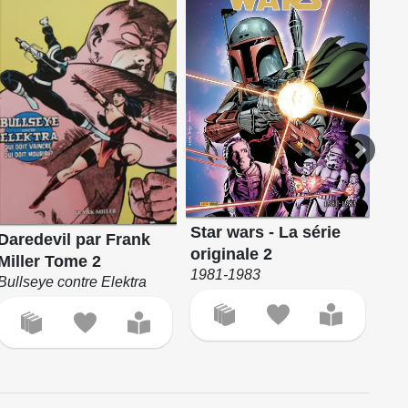
Star Wars - X-Wing Rogue Squadron (Delcourt)
Super Héros (Collection Comics USA)
Star wars - La série
Cap
Daredevil par Frank
originale 2
L'i
Miller Tome 2
1981-1983
197
Bullseye contre Elektra
Int