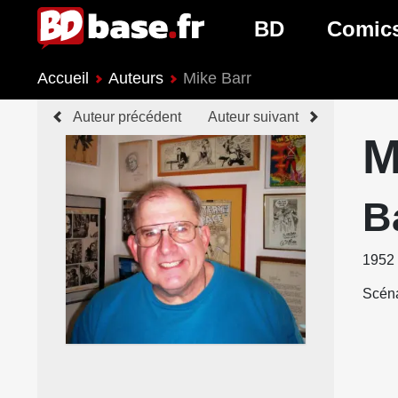
BD
Comic
Accueil
Auteurs
Mike Barr
Nouveautés BD
Nouveau
Auteur précédent
Auteur suivant
Prochaines sorties
Prochain
M
Genres BD
Genres 
B
1952
Scéna