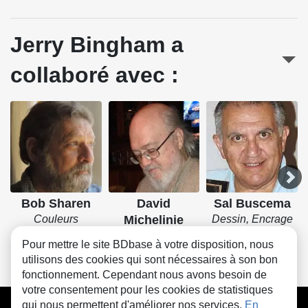
Jerry Bingham a
collaboré avec :
Bob Sharen
David
Sal Buscema
Couleurs
Michelinie
Dessin, Encrage
Scénario
Pour mettre le site BDbase à votre disposition, nous
utilisons des cookies qui sont nécessaires à son bon
fonctionnement. Cependant nous avons besoin de
votre consentement pour les cookies de statistiques
CGU
FAQ
Contact
Cookies
qui nous permettent d'améliorer nos services.
En