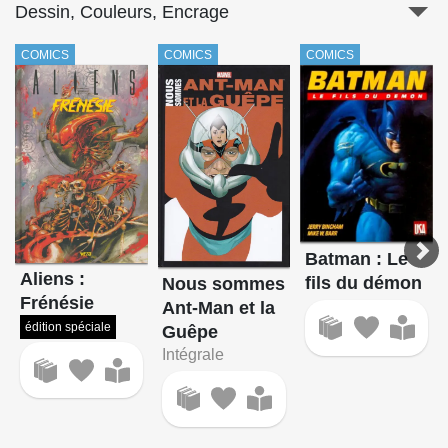
Dessin, Couleurs, Encrage
COMICS
COMICS
COMICS
Batman : Le
Aliens :
fils du démon
Nous sommes
Frénésie
Ant-Man et la
édition spéciale
Guêpe
Intégrale