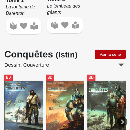
Tome 1
Le tombeau des
La fontaine de
géants
Barenton
Conquêtes
(Istin)
Voir la série
Dessin, Couverture
BD
BD
BD