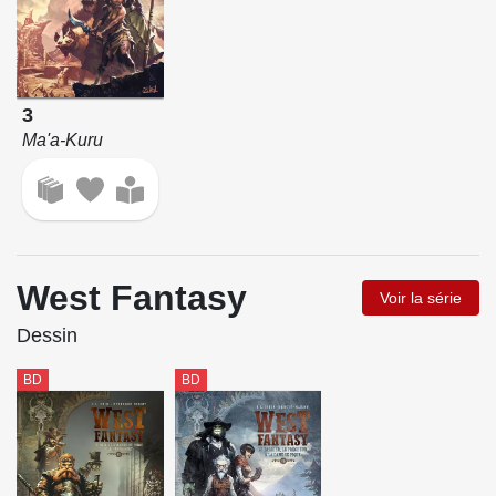
3
Ma'a-Kuru
West Fantasy
Voir la série
Dessin
BD
BD