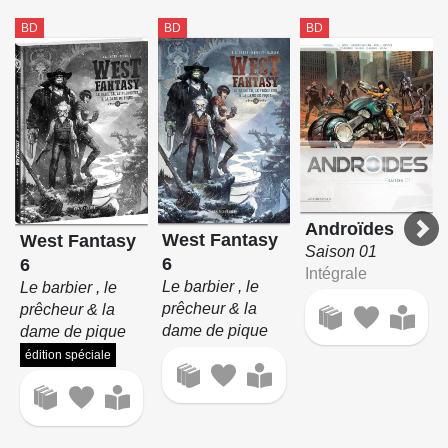
BD
BD
BD
Androïdes
West Fantasy
West Fantasy
Saison 01
6
6
Intégrale
Le barbier , le
Le barbier , le
prêcheur & la
prêcheur & la
dame de pique
dame de pique
édition spéciale