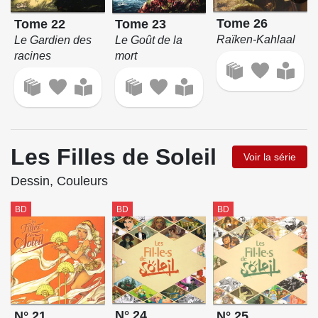
Tome 26
Tome 22
Tome 23
Raïken-Kahlaal
Le Gardien des
Le Goût de la
racines
mort
Les Filles de Soleil
Voir la série
Dessin, Couleurs
BD
BD
BD
N° 24
N° 21
N° 25