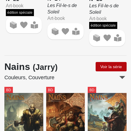
Les Fil-le-s de
Art-book
Les Fil-le-s de
Soleil
Soleil
édition spéciale
Art-book
Art-book
édition spéciale
Nains
(Jarry)
Voir la série
Couleurs, Couverture
BD
BD
BD