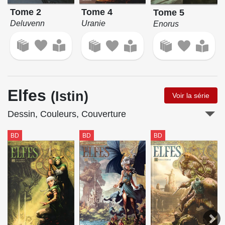
Tome 2
Tome 4
Tome 5
Deluvenn
Uranie
Enorus
Elfes
(Istin)
Voir la série
Dessin, Couleurs, Couverture
BD
BD
BD