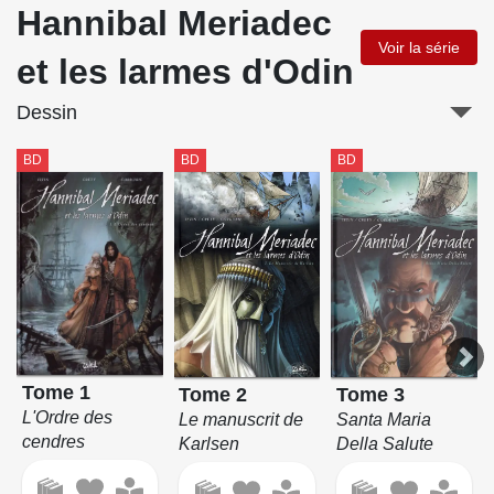
Hannibal Meriadec
Voir la série
et les larmes d'Odin
Dessin
BD
BD
BD
Tome 1
Tome 2
Tome 3
L'Ordre des
Le manuscrit de
Santa Maria
cendres
Karlsen
Della Salute