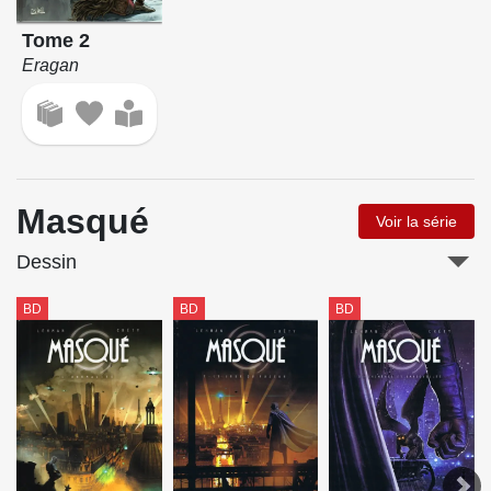
Tome 2
Eragan
Masqué
Voir la série
Dessin
BD
BD
BD