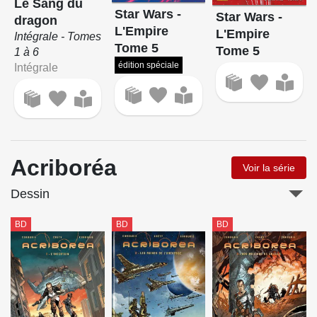
Le Sang du
Star Wars -
Star Wars -
dragon
L'Empire
L'Empire
Intégrale - Tomes
Tome 5
Tome 5
1 à 6
édition spéciale
Intégrale
Acriboréa
Voir la série
Dessin
BD
BD
BD