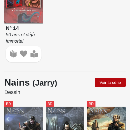
N° 14
50 ans et déjà
immortel
Nains
(Jarry)
Voir la série
Dessin
BD
BD
BD