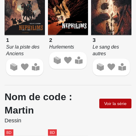
1
2
3
Sur la piste des
Hurlements
Le sang des
Anciens
autres
Nom de code :
Voir la série
Martin
Dessin
BD
BD