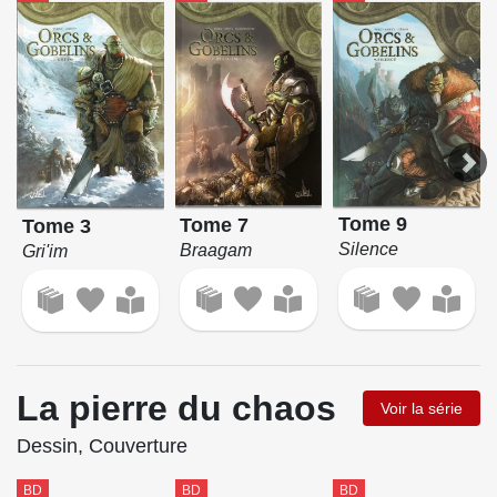
Tome 9
Tome 7
Tome 3
Silence
Braagam
Gri'im
La pierre du chaos
Voir la série
Dessin, Couverture
BD
BD
BD