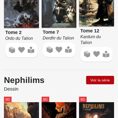
Tome 12
Tome 7
Tome 2
Kardum du
Derdhr du Talion
Ordo du Talion
Talion
Nephilims
Voir la série
Dessin
BD
BD
BD