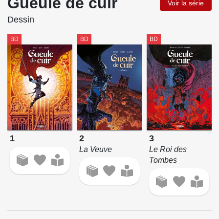
Gueule de cuir
Voir la série
Dessin
BD
BD
BD
1
2
3
La Veuve
Le Roi des
Tombes