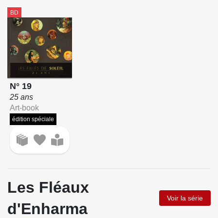
BD
N° 19
25 ans
Art-book
édition spéciale
Les Fléaux
Voir la série
d'Enharma