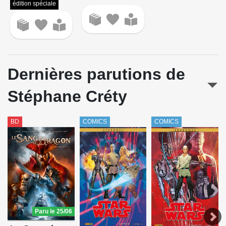
édition spéciale
Dernières parutions de
Stéphane Créty
BD
COMICS
COMICS
Paru le 25/06