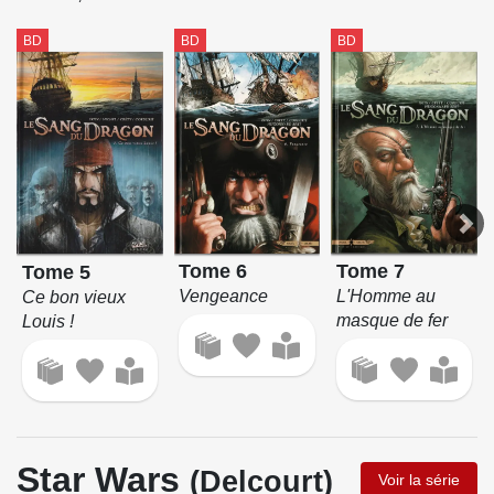
BD
BD
BD
Tome 6
Tome 7
Tome 5
Vengeance
L'Homme au
Ce bon vieux
masque de fer
Louis !
Star Wars
(Delcourt)
Voir la série