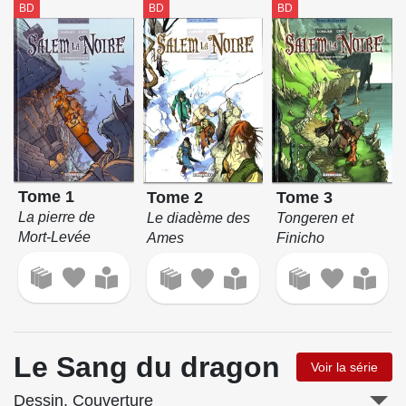
BD
BD
BD
Tome 1
Tome 2
Tome 3
La pierre de
Le diadème des
Tongeren et
Mort-Levée
Ames
Finicho
Le Sang du dragon
Voir la série
Dessin, Couverture