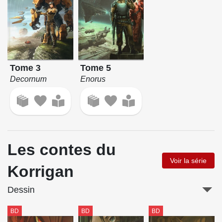
Tome 3
Tome 5
Decornum
Enorus
Les contes du
Voir la série
Korrigan
Dessin
BD
BD
BD