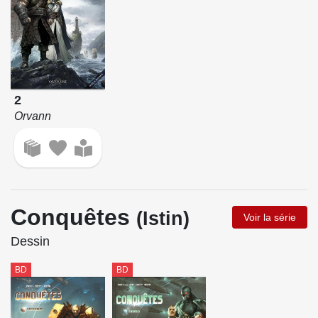
2
Orvann
Conquêtes
(Istin)
Voir la série
Dessin
BD
BD