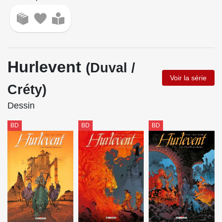
Hurlevent
(Duval /
Voir la série
Créty)
Dessin
BD
BD
BD