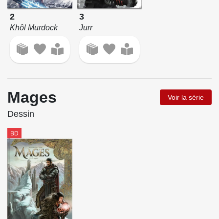
2
3
Khôl Murdock
Jurr
Mages
Voir la série
Dessin
BD