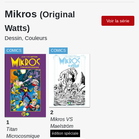
Mikros
(Original
Voir la série
Watts)
Dessin, Couleurs
COMICS
COMICS
2
Mikros VS
1
Maelström
Titan
édition spéciale
Microcosmique