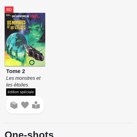
BD
Tome 2
Les monstres et
les étoiles
édition spéciale
One-shots