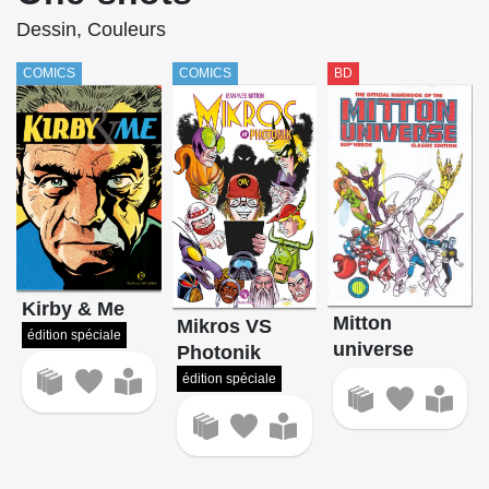
Dessin, Couleurs
COMICS
COMICS
BD
Kirby & Me
Mitton
Mikros VS
édition spéciale
universe
Photonik
édition spéciale