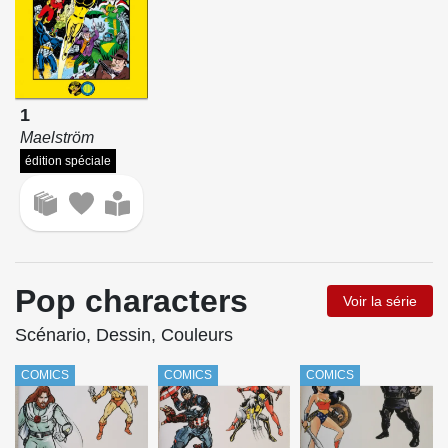
1
Maelström
édition spéciale
Pop characters
Voir la série
Scénario, Dessin, Couleurs
COMICS
COMICS
COMICS