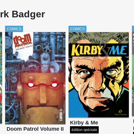
ark Badger
COMICS
COMICS
Kirby & Me
Doom Patrol Volume II
édition spéciale