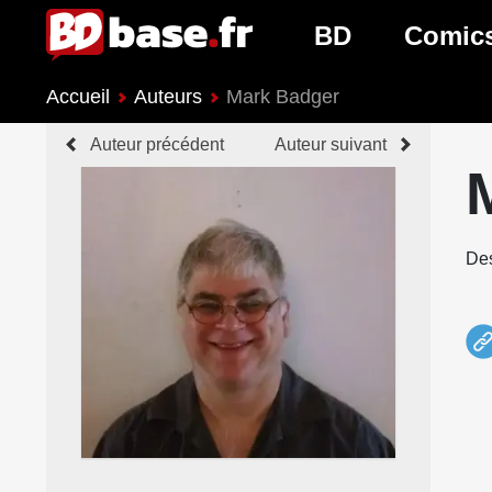
BD
Comic
Accueil
Auteurs
Mark Badger
Nouveautés BD
Nouveau
Auteur précédent
Auteur suivant
Prochaines sorties
Prochain
Genres BD
Genres 
Des