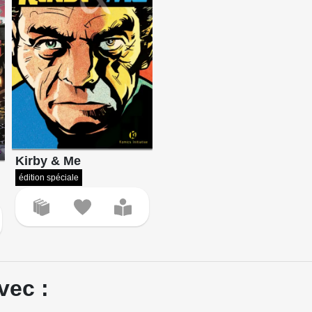
Kirby & Me
édition spéciale
vec :