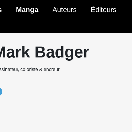
s
Manga
Auteurs
Éditeurs
tés Comics
Nouveautés Manga
 BD
es sorties Comics
Prochaines sorties Manga
Mark Badger
Comics
Genres Manga
sinateur, coloriste & encreur