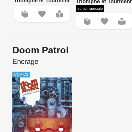
Triomphe et Tourment
Triomphe et Tourment
édition spéciale
Doom Patrol
Encrage
COMICS