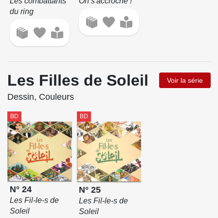
Les combattants
On s'accroche !
du ring
Les Filles de Soleil
Voir la série
Dessin, Couleurs
BD
BD
N° 24
N° 25
Les Fil-le-s de
Les Fil-le-s de
Soleil
Soleil