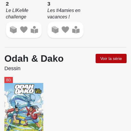
2
3
Le LIKeMe
Les #4amies en
challenge
vacances !
Odah & Dako
Voir la série
Dessin
BD