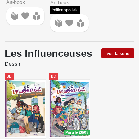
Art-book
Art-book
édition spéciale
Les Influenceuses
Voir la série
Dessin
BD
BD
Paru le 28/05