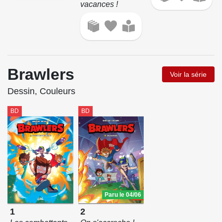
vacances !
Brawlers
Voir la série
Dessin, Couleurs
BD
BD
Paru le 04/06
1
2