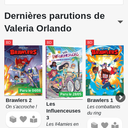
Dernières parutions de
Valeria Orlando
BD
BD
BD
Paru le 04/06
Paru le 28/05
Brawlers 2
Brawlers 1
Les
On s'accroche !
Les combattants
Influenceuses
du ring
3
Les #4amies en