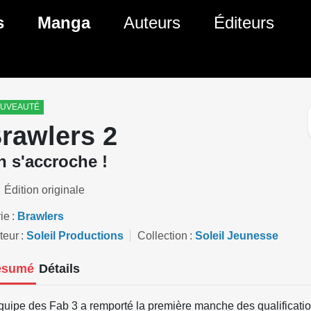
ante)
s
Manga
Auteurs
Éditeurs
tés Comics
Nouveautés Manga
 BD
es sorties Comics
Prochaines sorties Manga
UVEAUTÉ
rawlers 2
Comics
Genres Manga
 s'accroche !
Édition originale
ie
Brawlers
teur
Soleil Productions
Collection
Soleil Jeunesse
ésumé
Détails
quipe des Fab 3 a remporté la première manche des qualificatio