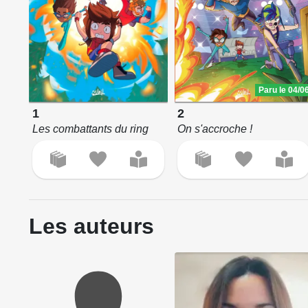
Paru le 04/0
1
2
Les combattants du ring
On s'accroche !
Les auteurs