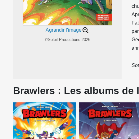
chu
Apr
Fab
Agrandir l'image
par
Geo
©Soleil Productions 2026
ann
Sou
Brawlers : Les albums de l