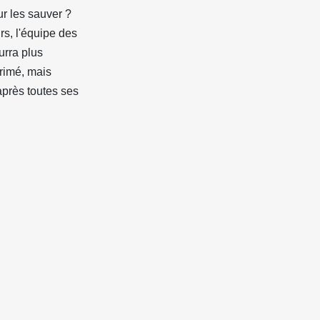
our les sauver ?
rs, l'équipe des
urra plus
primé, mais
après toutes ses