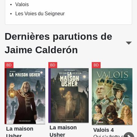
Valois
Les Voies du Seigneur
Dernières parutions de
Jaime Calderón
BD
BD
BD
La maison
La maison
Valois 4
Usher
Usher
Qui s'y frotte s'y