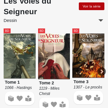
Les Voies du
Voir la série
Seigneur
Dessin
BD
BD
BD
Tome 3
Tome 1
Tome 2
1307 - Le procès
1066 - Hastings
1119 - Miles
Christi