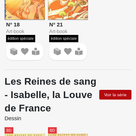
N° 21
N° 18
Art-book
Art-book
édition spéciale
édition spéciale
Les Reines de sang
- Isabelle, la Louve
Voir la série
de France
Dessin
BD
BD