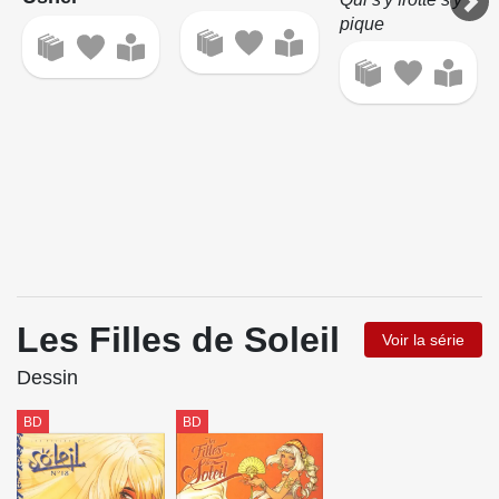
pique
Les Filles de Soleil
Voir la série
Dessin
BD
BD