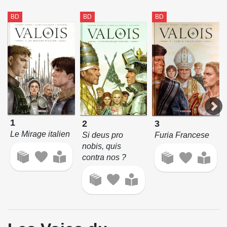
BD
BD
BD
1
2
3
Le Mirage italien
Si deus pro
Furia Francese
nobis, quis
contra nos ?