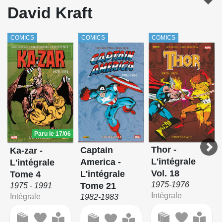
David Kraft
Thor - L'intégrale
Le tombeau de Dracula
COMICS
COMICS
COMICS
Wonder Woman : L'Odyssée
Paru le 17/06
Thor -
Captain
Ka-zar -
L'intégrale
America -
L'intégrale
Vol. 18
L'intégrale
Tome 4
1975-1976
Tome 21
1975 - 1991
Intégrale
Intégrale
1982-1983