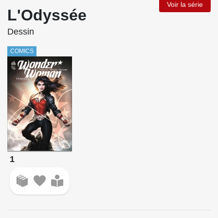
Voir la série
L'Odyssée
Dessin
COMICS
1