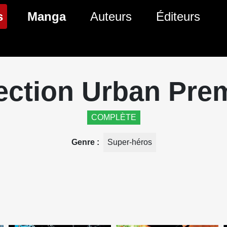
(page courante)
s
Manga
Auteurs
Éditeurs
tés Comics
Nouveautés Manga
 BD
es sorties Comics
Prochaines sorties Manga
ection Urban Pr
Comics
Genres Manga
COMPLÈTE
Genre
Super-héros