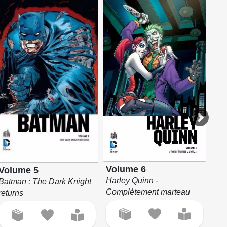
Vo
Volume 6
Volume 5
Bar
Harley Quinn -
Batman : The Dark Knight
hibo
Complètement marteau
returns