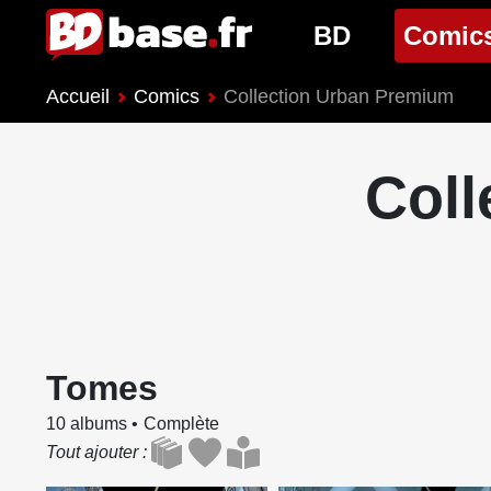
BD
Comic
Accueil
Comics
Collection Urban Premium
Nouveautés BD
Nouveau
Prochaines sorties
Prochain
Coll
Genres BD
Genres 
Tomes
10 albums
Complète
Tout ajouter