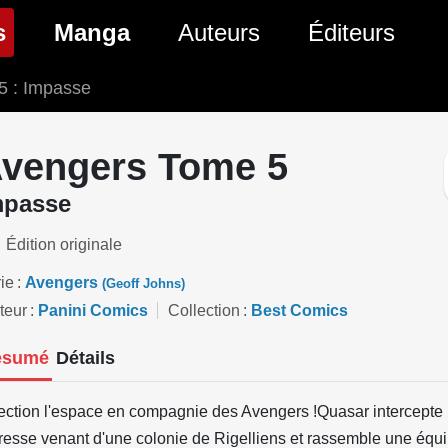
(page courante)
s
Manga
Auteurs
Éditeurs
5 : Impasse
tés Comics
Nouveautés Manga
 BD
es sorties Comics
Prochaines sorties Manga
vengers Tome 5
Comics
Genres Manga
mpasse
Édition originale
ie
Avengers
(Geoff Johns)
teur
Panini Comics
Collection
Best Comics
ésumé
Détails
ection l'espace en compagnie des Avengers !Quasar intercepte
resse venant d'une colonie de Rigelliens et rassemble une équ