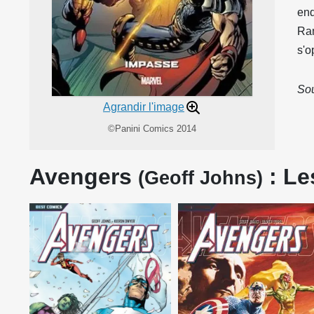
enq
Ram
s'o
Sou
Agrandir l'image
©Panini Comics 2014
Avengers
: Le
(Geoff Johns)