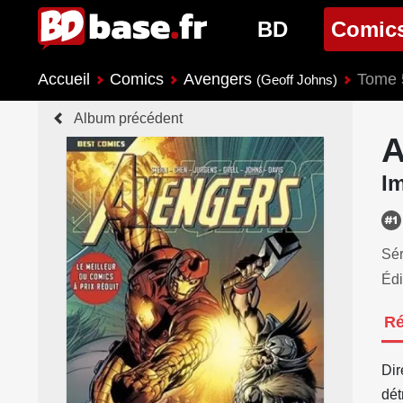
BD
Comic
Accueil
Comics
Avengers
Tome 
Nouveautés BD
Nouveau
(Geoff Johns)
Album précédent
Prochaines sorties
Prochain
A
Genres BD
Genres 
I
Sér
Édi
R
Dir
dét