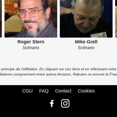
Roger Stern
Mike Grell
Scénario
Scénario
incipe de l'affiliation. En cliquant sur ces liens et en effectuant vot
ffiliations comprennent entre autres Amazon, Rakuten ou encore la Fnac
CGU
FAQ
Contact
Cookies